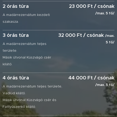
2 órás túra
23 000 Ft / csónak
/max. 5 fő/
A madárrezervátum kezdeti
szakasza.
3 órás túra
32 000 Ft / csónak
/max.
5 fő/
A madárrezervátum teljes
területe.
Másik útvonal Küszvágó csér
kilátó.
4 órás túra
44 000 Ft / csónak
/max. 5 fő/
A madárrezervátum teljes területe,
Vadlúd kilátó.
Másik útvonal Küszvágó csér és
Fattyúszerkő kilátó.