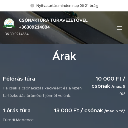
Nyitvatartás minden nap 06-21 óráig
CSÓNAKTÚRA TÚRAVEZETŐVEL
+36309214884
+36 30 9214884
Árak
Félórás túra
10 000 Ft /
csónak
/max. 5
Ha csak a csónakázás kedvéért és a vizen
fő/
tartózkodás öröméért jönnél velünk.
1 órás túra
13 000 Ft / csónak
/max. 5 fő/
Füredi Medence