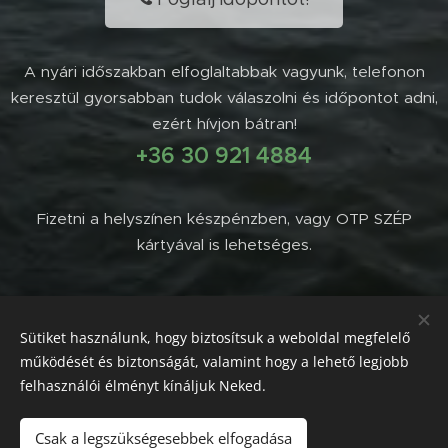
A nyári időszakban elfoglaltabbak vagyunk, telefonon
keresztül gyorsabban tudok válaszolni és időpontot adni,
ezért hívjon bátran!
+36 30 921 4884
Fizetni a helyszínen készpénzben, vagy OTP SZÉP
kártyával is lehetséges.
Sütiket használunk, hogy biztosítsuk a weboldal megfelelő
működését és biztonságát, valamint hogy a lehető legjobb
felhasználói élményt kínáljuk Neked.
Facebook
|
Instagram
|
TikTok
Csak a legszükségesebbek elfogadása