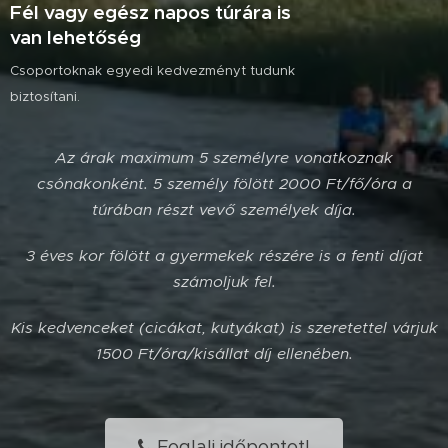
Fél vagy egész napos túrára is
van lehetőség
Csoportoknak egyedi kedvezményt tudunk
biztosítani.
Az árak maximum 5 személyre vonatkoznak
csónakonként. 5 személy fölött 2000 Ft/fő/óra a
túrában részt vevő személyek díja.
3 éves kor fölött a gyermekek részére is a fenti díjat
számoljuk fel.
Kis kedvenceket (cicákat, kutyákat) is szeretettel várjuk
1500 Ft/óra/kisállat díj ellenében.
Foglalj időpontot!