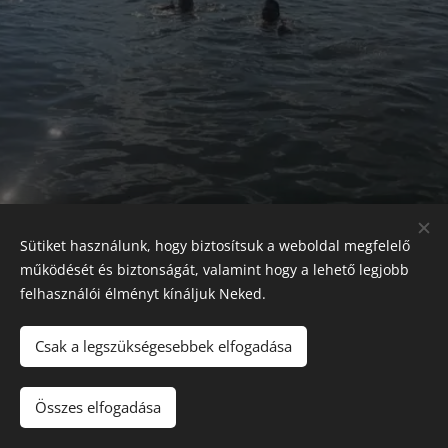
Sütiket használunk, hogy biztosítsuk a weboldal megfelelő
működését és biztonságát, valamint hogy a lehető legjobb
felhasználói élményt kínáljuk Neked.
Facebook
|
Instagram
|
TikTok
Csak a legszükségesebbek elfogadása
Sütik
Nyelvek
Összes elfogadása
Magyar
English