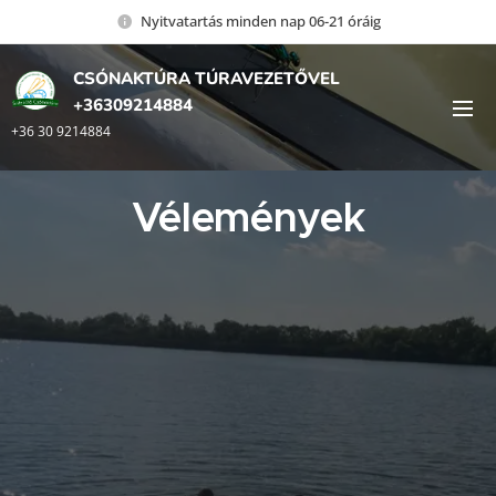
Nyitvatartás minden nap 06-21 óráig
CSÓNAKTÚRA TÚRAVEZETŐVEL
+36309214884
+36 30 9214884
Vélemények